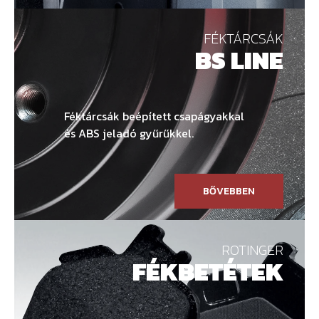
FÉKTÁRCSÁK
BS LINE
Féktárcsák beépített csapágyakkal
és ABS jeladó gyűrűkkel.
BŐVEBBEN
ROTINGER
FÉKBETÉTEK