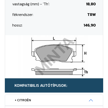
vastagság (mm) - 'Th':
18,80
fékrendszer:
TRW
hossz:
146,90
KOMPATIBILIS AUTÓTÍPUSOK:
+ CITROËN