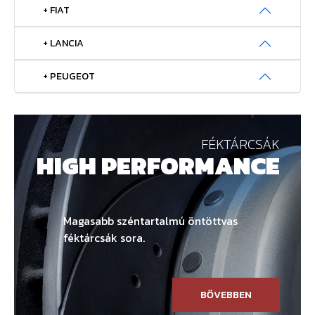
+ FIAT
+ LANCIA
+ PEUGEOT
FÉKTÁRCSÁK
HIGH PERFORMANCE
Magasabb széntartalmú öntöttvas
féktárcsák sora.
BŐVEBBEN