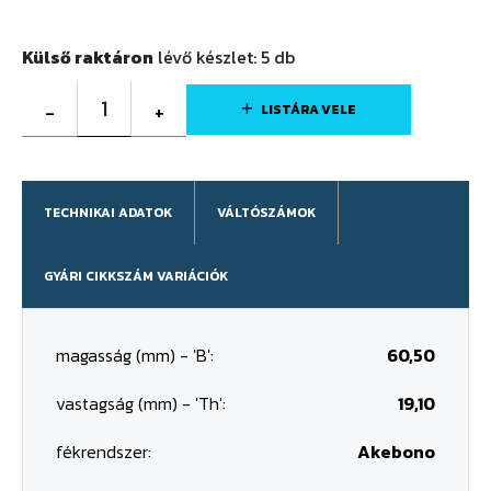
Külső raktáron
lévő készlet:
5
db
1
-
+
LISTÁRA VELE
TECHNIKAI ADATOK
VÁLTÓSZÁMOK
GYÁRI CIKKSZÁM VARIÁCIÓK
magasság (mm) - 'B':
60,50
vastagság (mm) - 'Th':
19,10
fékrendszer:
Akebono