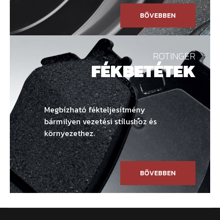
BŐVEBBEN
ROTINGER
FÉKBETÉTEK
Megbízható fékteljesítmény
bármilyen vezetési stílushoz és
környezethez.
BŐVEBBEN