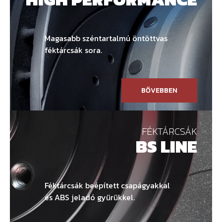
Magasabb széntartalmú öntöttvas
féktárcsák sora.
BŐVEBBEN
FÉKTÁRCSÁK
BS LINE
Féktárcsák beépített csapágyakkal
és ABS jeladó gyűrűkkel.