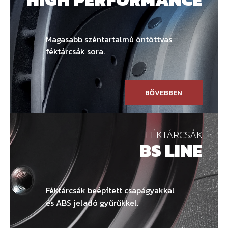
Magasabb széntartalmú öntöttvas
féktárcsák sora.
BŐVEBBEN
FÉKTÁRCSÁK
BS LINE
Féktárcsák beépített csapágyakkal
és ABS jeladó gyűrűkkel.