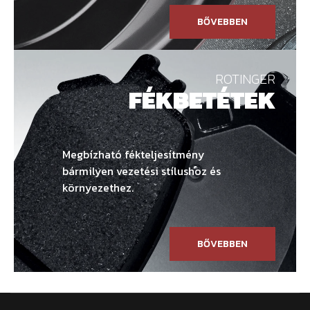
BŐVEBBEN
ROTINGER
FÉKBETÉTEK
Megbízható fékteljesítmény
bármilyen vezetési stílushoz és
környezethez.
BŐVEBBEN