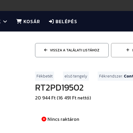
K
KOSÁR
BELÉPÉS
VISSZA A TALÁLATI LISTÁHOZ
Fékbetét
első tengely
Fékrendszer:
Con
RT2PD19502
20 944 Ft (16 491 Ft nettó)
Nincs raktáron