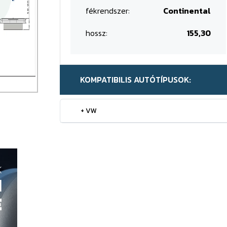
fékrendszer:
Continental
hossz:
155,30
KOMPATIBILIS AUTÓTÍPUSOK:
+ VW
K
H
E