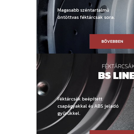
Magasabb széntartalmú
öntöttvas féktárcsák sora.
BŐVEBBEN
FÉKTÁRCSÁ
BS LIN
Féktárcsák beépített
csapágyakkal és ABS jeladó
gyűrűkkel.