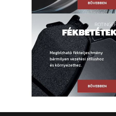
BŐVEBBEN
ROTINGE
FÉKBETÉTE
Megbízható fékteljesítmény
bármilyen vezetési stílushoz
és környezethez.
BŐVEBBEN