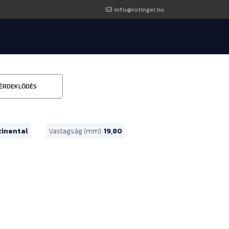
info@rotinger.hu
ÉRDEKLŐDÉS
tinental
Vastagság (mm):
19,80