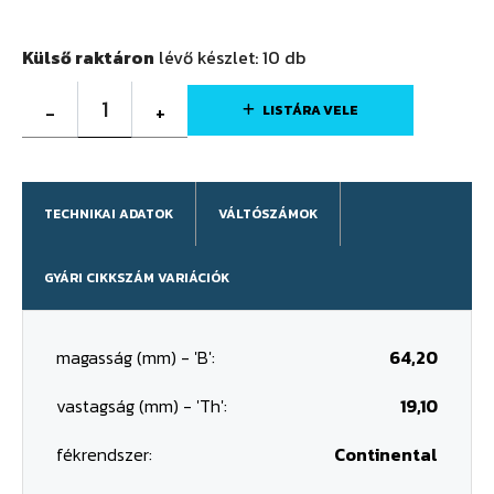
Külső raktáron
lévő készlet:
10
db
1
-
+
LISTÁRA VELE
TECHNIKAI ADATOK
VÁLTÓSZÁMOK
GYÁRI CIKKSZÁM VARIÁCIÓK
magasság (mm) - 'B':
64,20
vastagság (mm) - 'Th':
19,10
fékrendszer:
Continental