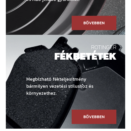
BŐVEBBEN
ROTINGER
FÉKBETÉTEK
Megbízható fékteljesítmény
bármilyen vezetési stílushoz és
környezethez.
BŐVEBBEN