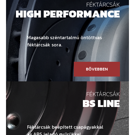
FÉKTÁRCSÁK
HIGH PERFORMANCE
Magasabb széntartalmú öntöttvas
féktárcsák sora.
BŐVEBBEN
FÉKTÁRCSÁK
BS LINE
Féktárcsák beépített csapágyakkal
és ABS jeladó gyűrűkkel.