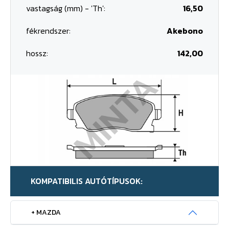
vastagság (mm) - 'Th':
16,50
fékrendszer:
Akebono
hossz:
142,00
KOMPATIBILIS AUTÓTÍPUSOK:
+ MAZDA