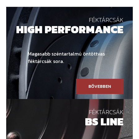
FÉKTÁRCSÁK
HIGH PERFORMANCE
Magasabb széntartalmú öntöttvas
féktárcsák sora.
BŐVEBBEN
FÉKTÁRCSÁK
BS LINE