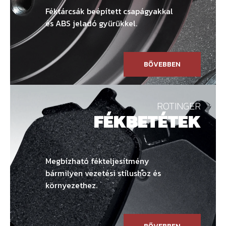
Féktárcsák beépített csapágyakkal
és ABS jeladó gyűrűkkel.
BŐVEBBEN
ROTINGER
FÉKBETÉTEK
Megbízható fékteljesítmény
bármilyen vezetési stílushoz és
környezethez.