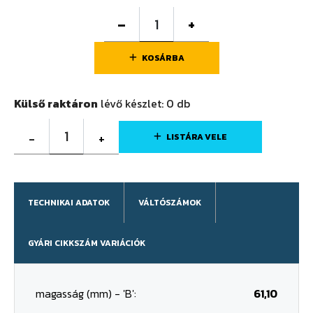
–
+
KOSÁRBA
Külső raktáron
lévő készlet:
0
db
1
-
+
LISTÁRA VELE
TECHNIKAI ADATOK
VÁLTÓSZÁMOK
GYÁRI CIKKSZÁM VARIÁCIÓK
magasság (mm) - 'B':
61,10