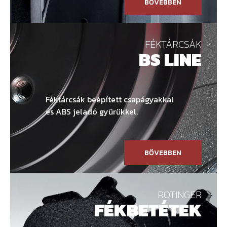
BŐVEBBEN
FÉKTÁRCSÁK
BS LINE
Féktárcsák beépített csapágyakkal
és ABS jeladó gyűrűkkel.
BŐVEBBEN
ROTINGER
FÉKBETÉTEK