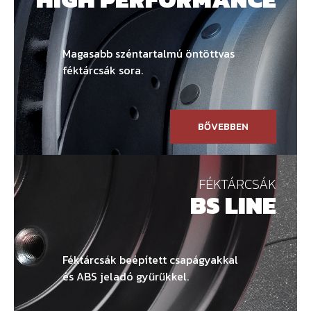
Magasabb széntartalmú öntöttvas
féktárcsák sora.
BŐVEBBEN
FÉKTÁRCSÁK
BS LINE
Féktárcsák beépített csapágyakkal
és ABS jeladó gyűrűkkel.