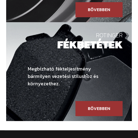
BŐVEBBEN
ROTINGER
FÉKBETÉTEK
Megbízható fékteljesítmény
bármilyen vezetési stílushoz és
környezethez.
BŐVEBBEN