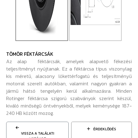
TÖMÖR FÉKTÁRCSÁK
Az alap féktárcsák, amelyek alapvető fékezési
teljesítményt nyújtanak. Ez a féktárcsa típus viszonylag
kis méretű, alacsony lökettérfogatú és teljesítményű
motorral szerelt autókban, valamint nagyon gyakran a
jármű hátsó tengelyén kerül alkalmazásra. Minden
Rotinger féktárcsa szigorú szabványok szerint készül,
kiváló minőségű öntvényekből, melyek keménysége 187-
240 HB között mozog.
ÉRDEKLŐDÉS
VISSZA A TALÁLATI