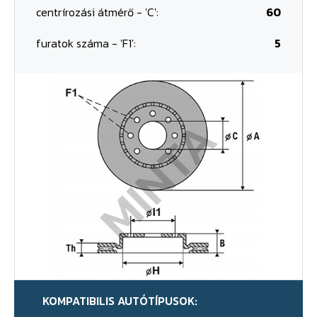
centrírozási átmérő - 'C':
60
furatok száma - 'F1':
5
KOMPATIBILIS AUTÓTÍPUSOK: