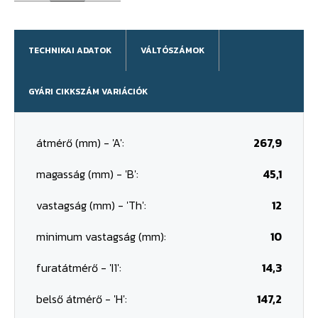
TECHNIKAI ADATOK
VÁLTÓSZÁMOK
GYÁRI CIKKSZÁM VARIÁCIÓK
átmérő (mm) - 'A':
267,9
magasság (mm) - 'B':
45,1
vastagság (mm) - 'Th':
12
minimum vastagság (mm):
10
furatátmérő - 'I1':
14,3
belső átmérő - 'H':
147,2