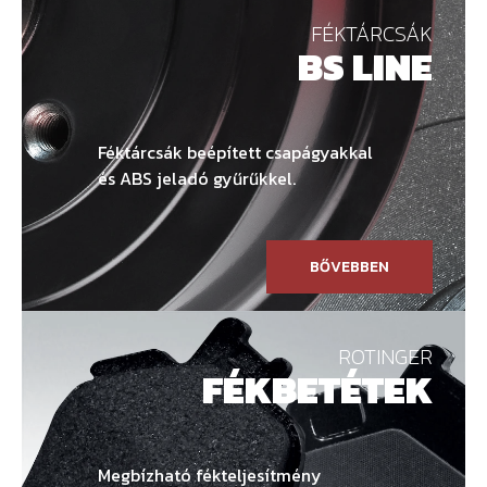
FÉKTÁRCSÁK
BS LINE
Féktárcsák beépített csapágyakkal
és ABS jeladó gyűrűkkel.
BŐVEBBEN
ROTINGER
FÉKBETÉTEK
Megbízható fékteljesítmény