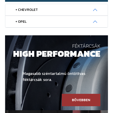
+ CHEVROLET
+ OPEL
FÉKTÁRCSÁK
HIGH PERFORMANCE
Magasabb széntartalmú öntöttvas
féktárcsák sora.
BŐVEBBEN