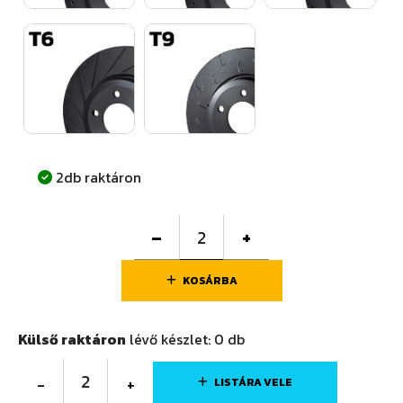
2db raktáron
–
+
KOSÁRBA
Külső raktáron
lévő készlet:
0
db
2
-
+
LISTÁRA VELE